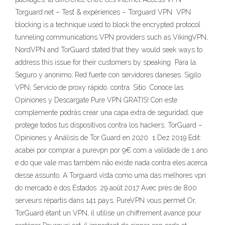
Torguard.net – Test & expériences – Torguard VPN VPN
blocking is a technique used to block the encrypted protocol
tunneling communications VPN providers such as VikingVPN,
NordVPN and TorGuard stated that they would seek ways to
address this issue for their customers by speaking Para la.
Seguro y anonimo; Red fuerte con servidores daneses. Sigilo
VPN; Servicio de proxy rápido. contra. Sitio Conoce las
Opiniones y Descargate Pure VPN GRATIS! Con este
complemente podrás crear una capa extra de seguridad, que
protege todos tus dispositivos contra los hackers. TorGuard –
Opiniones y Análisis de Tor Guard en 2020 1 Dez 2019 Edit:
acabei por comprar a purevpn por 9€ com a validade de 1 ano
e do que vale mas também não existe nada contra eles acerca
desse assunto. A Torguard vista como uma das melhores vpn
do mercado é dos Estados 29 août 2017 Avec près de 800
serveurs répartis dans 141 pays, PureVPN vous permet Or,
TorGuard étant un VPN, il utilise un chiffrement avancé pour