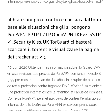
internet-prive-nord-vpn-torguard-cyber-ghost-hotspot-shield/
abbia i suoi pro e contro e che sia adatto in
base alle situazioni che gli si pongono
PureVPN. PPTP. L2TP. OpenV. PN. IKEv2. SSTP.
✓. Security Kiss. UK TorGuard ci basterà
scaricare il torrent e visualizzare la pagina
dei tracker attivi;.
30 Jun 2020 Obtenga más información sobre TorGuard VPN
en esta revisión. Los precios de PureVPN comienzan desde $
3.33 por mes en un plan de dos años. interruptor de bloqueo
de red y protección contra fugas de DNS. d'offrir à sa clientèle,
une protection internet contre la rétention et l'abus de données.
L'offre de PureVPN permet aux pays de contrer l'embargo sur
Internet dont ils L'offre de Pure VPN existe comprend deux
packages; la différence entre ces Internet Access VPN ·