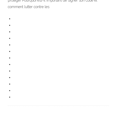
protéger Pourquoi est-il important de signer son code et
comment lutter contre les