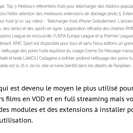
gal. Top 3 Meilleurs référentiels Kodi pour télécharger des Addons popula
ions Notre sélection des meilleures extensions de stockage photo 5. Exten
 pour Kodi 9/10 (44 votes) - Télécharger Kodi iPhone Gratuitement. L'ancie
s, des séries et des sports en ligne. L’application officielle des chaînes
ions League en exclusivité, l’UEFA Europa League et la Premier League en
tenant, RMC Sport est disponible pour tous et sans Nous éditons un gran
d nettoyage des pores huile équilibre du visage Crème De Massage marque
é et testé LAIKOU Collagène à exfolier profond nettoyage des pores huile
table est la 16.0 Jarvis, elle arrivera bientôt dans les dépôts de Raspbian. 
i est devenu le moyen le plus utilisé pour
rs films en VOD et en full streaming mais v
e des modules et des extensions à installer 
utilisation.