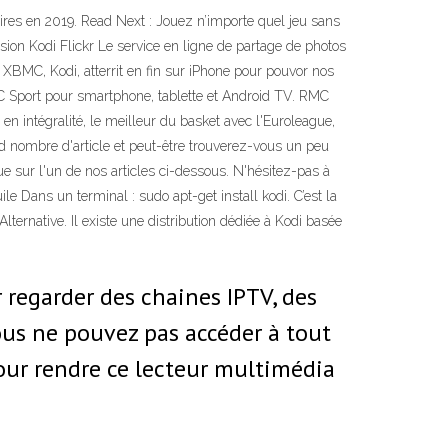
ires en 2019. Read Next : Jouez n’importe quel jeu sans
sion Kodi Flickr Le service en ligne de partage de photos
n XBMC, Kodi, atterrit en fin sur iPhone pour pouvor nos
 RMC Sport pour smartphone, tablette et Android TV. RMC
 intégralité, le meilleur du basket avec l'Euroleague,
d nombre d'article et peut-être trouverez-vous un peu
 sur l'un de nos articles ci-dessous. N'hésitez-pas à
 Dans un terminal : sudo apt-get install kodi. C’est la
Alternative. Il existe une distribution dédiée à Kodi basée
 regarder des chaines IPTV, des
ous ne pouvez pas accéder à tout
pour rendre ce lecteur multimédia