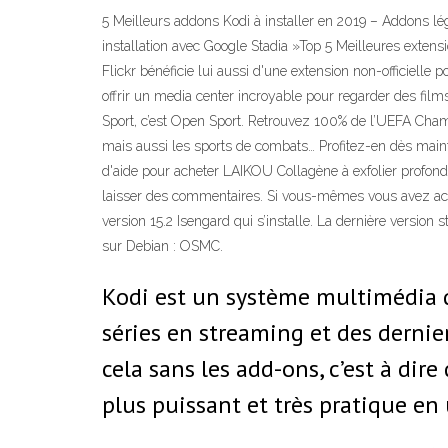
5 Meilleurs addons Kodi à installer en 2019 – Addons lé
installation avec Google Stadia »Top 5 Meilleures extens
Flickr bénéficie lui aussi d'une extension non-officielle
offrir un media center incroyable pour regarder des film
Sport, c’est Open Sport. Retrouvez 100% de l’UEFA Champ
mais aussi les sports de combats… Profitez-en dès main
d'aide pour acheter LAIKOU Collagène à exfolier profon
laisser des commentaires. Si vous-mêmes vous avez achet
version 15.2 Isengard qui s’installe. La dernière version s
sur Debian : OSMC.
Kodi est un système multimédia qu
séries en streaming et des dernie
cela sans les add-ons, c’est à dir
plus puissant et très pratique en 