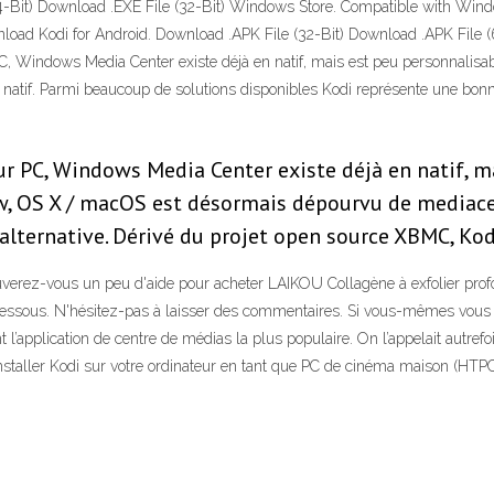
-Bit) Download .EXE File (32-Bit) Windows Store. Compatible with Win
load Kodi for Android. Download .APK File (32-Bit) Download .APK File 
, Windows Media Center existe déjà en natif, mais est peu personnalisab
tif. Parmi beaucoup de solutions disponibles Kodi représente une bonne
ur PC, Windows Media Center existe déjà en natif, m
ow, OS X / macOS est désormais dépourvu de mediace
alternative. Dérivé du projet open source XBMC, Ko
uverez-vous un peu d'aide pour acheter LAIKOU Collagène à exfolier prof
essous. N'hésitez-pas à laisser des commentaires. Si vous-mêmes vous a
l’application de centre de médias la plus populaire. On l’appelait autre
staller Kodi sur votre ordinateur en tant que PC de cinéma maison (HTPC).