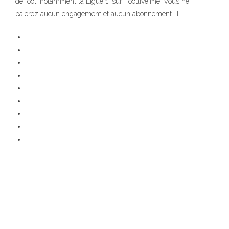
de foot, notamment la Ligue 1, sur Footlive.me. Vous ne
paierez aucun engagement et aucun abonnement. Il